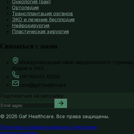
Онкология (рак)
Ортопедия
Трансплантация органов
ЭКО и лечение бесплодия
Нейрохирургия
Пластическая хирургия
Связаться с нами
Международный офис медицинского туризма,
Индия и ОАЭ
+91 90443 46292
care@gaf.healthcare
Подписаться на рассылку
©
2026
Gaf Healthcare.
Все права защищены.
Политика конфиденциальности
Условия
использования