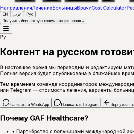
Направления
Лечение
Больницы
Врачи
Cost Calculator
Ре
EN
عربي
Рус
Получить бесплатную консультацию врача
→
Ру
Контент на русском готови
В настоящее время мы переводим и редактируем мате
Полная версия будет опубликована в ближайшее врем
Тем временем команда координаторов международных
или Telegram — стоимость лечения, варианты больниц
Написать в WhatsApp
Написать в Telegram
Вернуться н
Почему GAF Healthcare?
•
Партнёрство с больницами международной акк