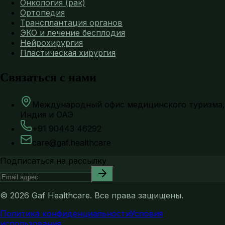
Онкология (рак)
Ортопедия
Трансплантация органов
ЭКО и лечение бесплодия
Нейрохирургия
Пластическая хирургия
Связаться с нами
Международный офис медицинского туризма,
Индия и ОАЭ
+91 90443 46292
care@gaf.healthcare
Подписаться на рассылку
©
2026
Gaf Healthcare.
Все права защищены.
Политика конфиденциальности
Условия
использования