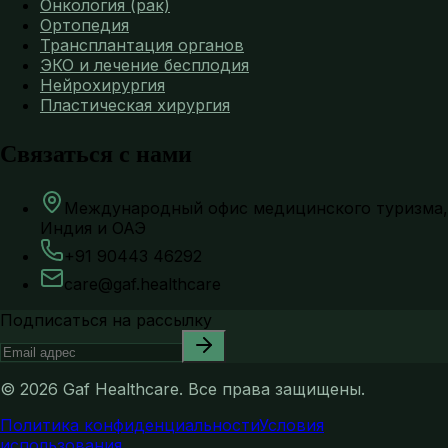
Онкология (рак)
Ортопедия
Трансплантация органов
ЭКО и лечение бесплодия
Нейрохирургия
Пластическая хирургия
Связаться с нами
Международный офис медицинского туризма,
Индия и ОАЭ
+91 90443 46292
care@gaf.healthcare
Подписаться на рассылку
©
2026
Gaf Healthcare.
Все права защищены.
Политика конфиденциальности
Условия
использования