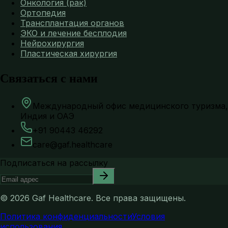
Онкология (рак)
Ортопедия
Трансплантация органов
ЭКО и лечение бесплодия
Нейрохирургия
Пластическая хирургия
Связаться с нами
Международный офис медицинского туризма,
Индия и ОАЭ
+91 90443 46292
care@gaf.healthcare
Подписаться на рассылку
©
2026
Gaf Healthcare.
Все права защищены.
Политика конфиденциальности
Условия
использования