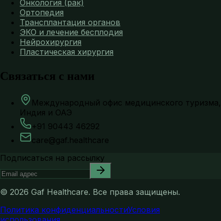
Онкология (рак)
Ортопедия
Трансплантация органов
ЭКО и лечение бесплодия
Нейрохирургия
Пластическая хирургия
Связаться с нами
Международный офис медицинского туризма,
Индия и ОАЭ
+91 90443 46292
care@gaf.healthcare
Подписаться на рассылку
©
2026
Gaf Healthcare.
Все права защищены.
Политика конфиденциальности
Условия
использования