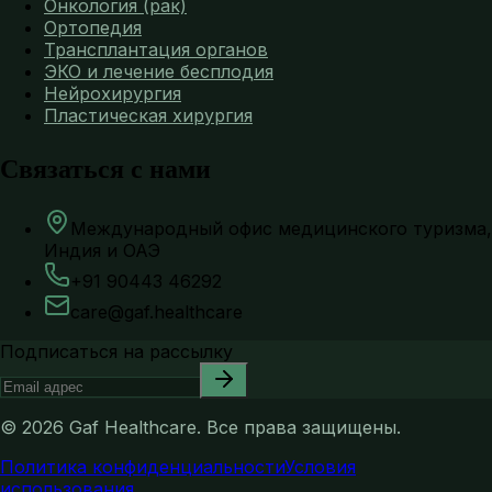
Онкология (рак)
Ортопедия
Трансплантация органов
ЭКО и лечение бесплодия
Нейрохирургия
Пластическая хирургия
Связаться с нами
Международный офис медицинского туризма,
Индия и ОАЭ
+91 90443 46292
care@gaf.healthcare
Подписаться на рассылку
©
2026
Gaf Healthcare.
Все права защищены.
Политика конфиденциальности
Условия
использования