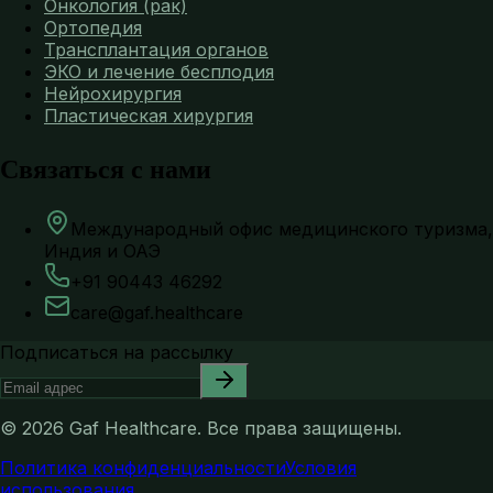
Онкология (рак)
Ортопедия
Трансплантация органов
ЭКО и лечение бесплодия
Нейрохирургия
Пластическая хирургия
Связаться с нами
Международный офис медицинского туризма,
Индия и ОАЭ
+91 90443 46292
care@gaf.healthcare
Подписаться на рассылку
©
2026
Gaf Healthcare.
Все права защищены.
Политика конфиденциальности
Условия
использования