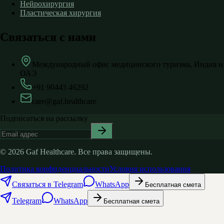
Нейрохирургия
Пластическая хирургия
Связаться с нами
Международный офис медицинского туризма, Индия и
ОАЭ
+91 90443 46292
care@gaf.healthcare
Подписаться на рассылку
©
2026
Gaf Healthcare.
Все права защищены.
Политика конфиденциальности
Условия использования
Связаться в Telegram
WhatsApp
Бесплатная смета
Telegram
WhatsApp
Бесплатная смета