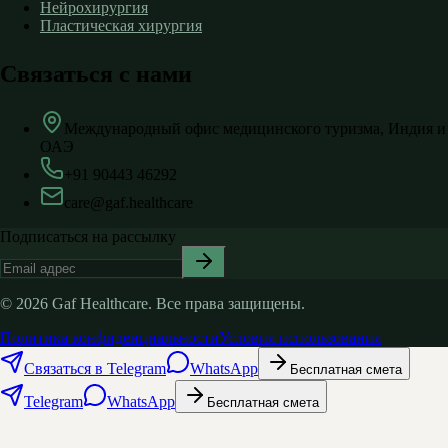
Нейрохирургия
Пластическая хирургия
Связаться с нами
Международный офис медицинского туризма, Индия и
ОАЭ
+91 90443 46292
care@gaf.healthcare
Подписаться на рассылку
©
2026
Gaf Healthcare.
Все права защищены.
Политика конфиденциальности
Условия использования
Связаться в Telegram
WhatsApp
Бесплатная смета
Telegram
WhatsApp
Бесплатная смета