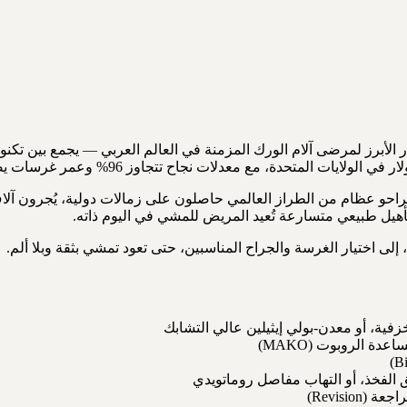
Total Hip R) في الهند بات اليوم الخيار الأبرز لمرضى آلام الورك المزمنة في العالم الع
 مراكز جراحة مفاصل معتمدة من JCI، يعمل فيها جراحو عظام من الطراز العالمي حاصلون على ز
ى اختيار الغرسة والجراح المناسبين، حتى تعود تمشي بثقة وبلا ألم.
خزفية، أو معدن-بولي إيثيلين عالي التشابك
الفخذ، أو التهاب مفاصل روماتويدي
Revisi)