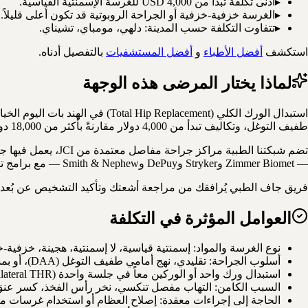
▸
أدنى تكلفة تبدأ من USD 4,000 للغرسة الإسمنتية القياسية.
▸
الغرسة خزفية-خزفية أو الجراحة الروبوتية قد تكون أعلى قليلاً.
▸
تتفاوت التكلفة حسب المدينة: دلهي، مومباي، تشيناي.
استكشف
أفضل الأطباء
و
أفضل المستشفيات
بالتفصيل أدناه.
لماذا يختار المرضى هذه الوجهة
استبدال الورك الكلي (eplacement
طفيف التوغل، وتكاليف تبدأ من 4,000 دولار مقارنةً بأكثر من 18,000 دولار في الولايات المتحدة، مع معدلات نجاح تتجاوز 96% وعمر غرسات يصل إلى 30 سنة.
تضم شبكتنا الطبية
— Zimmer Biomet وStryker وDePuy وSmith & Nephew — مع برامج تأهيل طبيعي متسارعة تُعيد المريض للمشي في اليوم ذاته.
فريق جاف الطبي يُرافقك من مراجعة أشعتك وتأكيد التشخيص عن بُعد، إل
العوامل المؤثرة في التكلفة
نوع الغرسة والمواد: إسمنتية قياسية، لا إسمنتية، هجينة، خزفية-
أسلوب الجراحة: تقليدي، نهج أمامي طفيف التوغل (DAA)، أو بمساعدة الروبوت (MAKO)
استبدال ورك واحد أو الوركين معاً في جلسة واحدة (Bilateral THR)
السبب الكامن: التهاب مفصل تنكسي، نخر رأس الفخذ، كسر عنق 
الحاجة إلى إجراءات معقدة: إصلاح العظام أو استخدام غرسات مراجعة (on