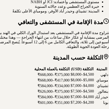
مستوى المستشفى واعتماده: JCI أو NABH
خبرة الجراح العظمي وعدد حالاته السنوية
المدينة: تشيناي وحيدر آباد الأوفر، ومومباي الأعلى تكلفةً
مدة الإقامة في المستشفى والتعافي
المرضى بمشاية أو عكاز خلال ساعات من انتهاء الجراحة — وهذا مختلف
أسبوعين إلى ثلاثة، والتعافي
رحلة العودة الجوية الطويلة.
التكلفة حسب المدينة
المدينة
التكلفة (USD)
التكلفة بالعملة المحلية
$4,500–$8,000
دلهي
₹375,000–₹668,000
$5,000–$8,000
مومباي
₹417,000–₹668,000
$4,000–$7,000
تشيناي
₹334,000–₹584,000
$4,500–$7,500
بنغالور
₹375,000–₹626,000
$4,000–$7,000
حيدر آباد
₹334,000–₹584,000
$4,200–$7,200
بونا
₹351,000–₹601,000