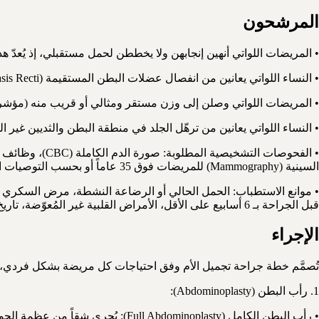
المرشحون
• المريضات اللواتي أنهين إنجابهن ولا يخططن لحمل مستقبلي، إذ يُعدّ 
• النساء اللواتي يعانين من انفصال عضلات البطن المستقيمة (Diastasis Recti) المؤكد بالفحص السريري أو الموجات فوق الصوتية، والذي يتجاوز 2.5 سم.
• المريضات اللواتي وصلن إلى وزن مستقر ومثالي أو قريب منه (مؤشر كتلة الجسم BMI بين 18.5 و30 كحد أقصى مقبول سريرياً)، ومررن بمرحلة فقدان 
• النساء اللواتي يعانين من ترهّل الجلد في منطقة البطن والثديين غير ال
السينية (Mammography) للمريضات فوق 35 عاماً أو بحسب التوصيات السريرية، الموجات فوق الصوتية على البطن والحوض، وتقييم التخدير وفق مقياس ASA.
قبل الجراحة بـ 6 أسابيع على الأقل، الأمراض القلبية غير المُعوّضة، تاريخ مرضي من الكيلويد أو ضعف شفاء الجروح، والاضطرابات النفسية غير المستقرة.
الإجراء
تُصمَّم خطة جراحة تجميل الأم وفق احتياجات كل مريضة بشكل فردي، 
1. رأب البطن (Abdominoplasty):