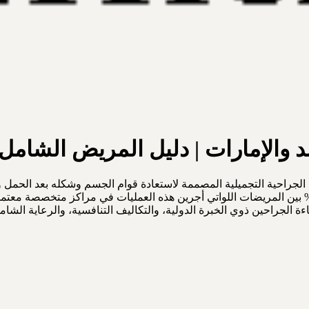
د والإمارات | دليل المريض الشامل
جراحية التجميلية المصممة لاستعادة قوام الجسم وشكله بعد الحمل وال
فط الدهون. تُشير الإحصاءات السريرية إلى معدلات رضا تتجاوز 90% بين المريضات اللواتي أجرين هذه 