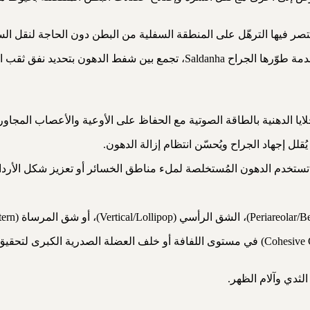
• رأب البطن المُدمج مع شفط الدهون (Lipoabdominoplasty): تقنية متقدمة طوّره
• زراعة حشوات السيليكون عالية التماسك (Cohesive Gel/Gummy Bear Implants) في مستوى اللفافة 