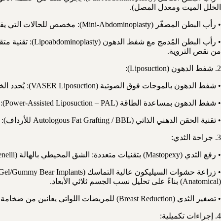
الخلل الميت ومعدل المصل).
• رأب البطن المصغّر (Mini-Abdominoplasty): مخصص للحالات التي يقتصر فيها الترهّل على المنطقة السفلية من البطن دون الحاجة لنقل السرة.
من نقص التروية.
2. شفط الدهون (Liposuction):
• شفط الدهون بالموجات فوق الصوتية (VASER Liposuction): يُحدد الخلايا الدهنية بالطاقة الصوتية مع الحفاظ على الأوعية والأعصاب المجاورة، مما يُتيح نحتاً أكثر دقة للتضاريس.
• شفط الدهون بمساعدة الطاقة (Power-Assisted Liposuction – PAL): يُقلل إجهاد الجراح ويُحسّن انتظام إزالة الدهون.
• تقنية الحقن الدهني الذاتي (Autologous Fat Grafting / BBL للأرداف): تستخدم الدهون المُستخلصة لملء مناطق الخسائر أو تعزيز شكل الأرداف.
3. جراحة الثدي:
• رفع الثدي (Mastopexy) بتقنيات متعددة: الشق المحيطي بالهالة (Periareolar/Benelli)، الشق الرأسي (Vertical/Lollipop)، أو شق المرساة (Anchor/Wise Pattern) وفقاً لدرجة التدلي (Ptosis Grade I-III).
(Anatomical) بناءً على تحليل نسب الجسم ثلاثي الأبعاد.
• تصغير الثدي (Breast Reduction) للمريضات اللواتي يعانين من ضخامة الثدي وآلام الظهر.
4. إجراءات تكميلية: