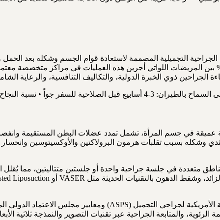
جراحية التجميلية المصممة لاستعادة قوام الجسم وشكله بعد الحمل وال
فط الدهون. تُشير الإحصاءات السريرية إلى معدلات رضا تتجاوز 90% بين المريضات اللواتي أجرين هذه 
ثدي وشكله بسبب تقلبات هرمون البرولاكتين والأوكسيتوسين وانحسار الغ
اطق متعددة في جلسة جراحية واحدة أو جلستين متتاليتين، مما يُقلل ال