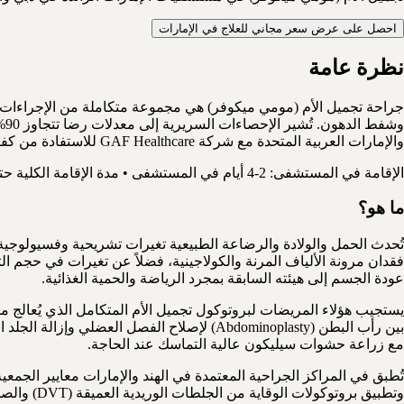
احصل على عرض سعر مجاني للعلاج في الإمارات
نظرة عامة
جراحة تجميل الأم (مومي ميكوفر) هي مجموعة متكاملة من الإجراءات ال
وش
والإمارات العربية المتحدة مع شركة GAF Healthcare للاستفادة من كفاءة الجراحين ذوي الخبرة الدولية، والتكاليف التنافسية، والرعاية الشاملة المقدمة بمعايير الاعتماد العالمية.
الإقامة في المستشفى: 2-4 أيام في المستشفى • مدة الإقامة الكلية حتى السماح بالطيران: 3-4 أسابيع قبل الصلاحية للسفر جواً • نسبة النجاح: 90-95%
ما هو؟
فقدان مرونة الألياف المرنة والكولاجينية، فضلاً عن تغيرات في حجم ال
عودة الجسم إلى هيئته السابقة بمجرد الرياضة والحمية الغذائية.
يستجيب هؤلاء المريضات لبروتوكول تجميل الأم المتكامل الذي يُعالج من
مع زراعة حشوات سيليكون عالية التماسك عند الحاجة.
وتطبيق بروتوكولات الوقاية من الجلطات الوريدية العميقة (DVT) والصمة الرئوية، والمتابعة الجراحية عبر تقنيات التصوير والنمذجة ثلاثية الأبعاد قبل التدخل.