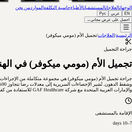
الوجهات
العلاجات
المستشفيات
الأطباء
حاسبة التكلفة
الموارد
من نحن
EN
عربي
Рус
احصل على عرض مجاني
→
الرئيسية
/
العلاجات
/
تجميل الأم (مومي ميكوفر)
جراحة التجميل
تجميل الأم (مومي ميكوفر) في الهن
جراحة تجميل الأم (مومي ميكوفر) هي مجموعة متكاملة من الإجراءات ال
وش
والإمارات العربية المتحدة مع شركة GAF Healthcare للاستفادة من كفاءة الجراحين ذوي الخبرة الدولية، والتكاليف التنافسية، والرعاية الشاملة المقدمة بمعايير الاعتماد العالمية.
الإقامة بالمستشفى
7–10 days