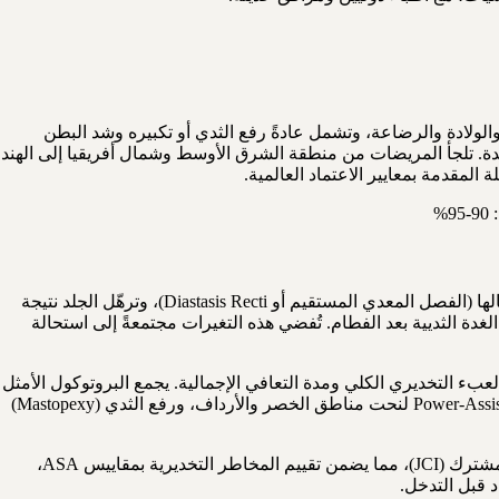
ولادة والرضاعة، وتشمل عادةً رفع الثدي أو تكبيره وشد البطن
العمليات في مراكز متخصصة معتمدة. تلجأ المريضات من منطقة الشرق الأوسط وشمال أفريقيا إلى الهند
تُحدث الحمل والولادة والرضاعة الطبيعية تغيرات تشريحية وفسيولوجية عميقة في جسم المرأة، تشمل تمدد عضلات البطن المستقيمة وانفصالها (الفصل المعدي المستقيم أو Diastasis Recti)، وترهّل الجلد نتيجة
دة الثديية بعد الفطام. تُفضي هذه التغيرات مجتمعةً إلى استحالة
عبء التخديري الكلي ومدة التعافي الإجمالية. يجمع البروتوكول الأمثل
بين رأب البطن (Abdominoplasty) لإصلاح الفصل العضلي وإزالة الجلد الزائد، وشفط الدهون بالتقنيات الحديثة مثل VASER أو Power-Assisted Liposuction لنحت مناطق الخصر والأرداف، ورفع الثدي (Mastopexy)
تُطبق في المراكز الجراحية المعتمدة في الهند والإمارات معايير الجمعية الأمريكية لجراحي التجميل (ASPS) ومعايير مجلس الاعتماد الدولي المشترك (JCI)، مما يضمن تقييم المخاطر التخديرية بمقاييس ASA،