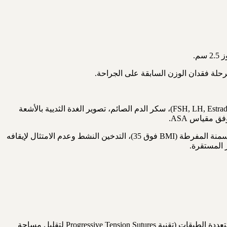
• الفحوصات التشخيصية المطلوبة: صورة الدم الكاملة (CBC)، وظائف الكبد والكلى، اختبارات التخثر (PT, PTT, INR)، الهرمونات الجنسية (FSH, LH, Estradiol)، سكر الدم الصائم، تصوير الغدة الثديية بالأشعة
• موانع الاستطباب: الحمل الحالي أو الرضاعة النشطة، مرض السكري غير المُتحكم به (HbA1c أعلى من 7.5%)، اضطرابات التخثر الدموي، السمنة المفرطة (BMI فوق 35)، التدخين النشط وعدم الامتثال لإيقافه
• رأب البطن الكامل (Full Abdominoplasty): يُجري شقاً من عظمة الحوض إلى أخرى مع نقل السرة وإصلاح عضلات البطن المنفصلة بخيوط متعددة الطبقات (تقنية Progressive Tension Sutures لتقليل مساحة