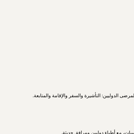
يات، مع أطباء دوليين ومرافق حديثة.