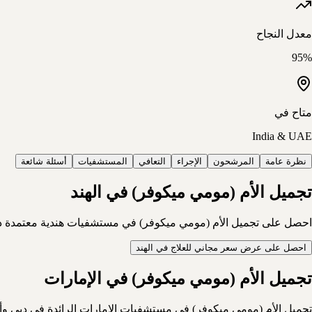
معدل النجاح
95%
متاح في
India & UAE
نظرة عامة
المرشحون
الإجراء
التعافي
المستشفيات
أسئلة شائعة
تجميل الأم (مومي ميكوفر) في الهند
احصل على تجميل الأم (مومي ميكوفر) في مستشفيات هندية معتمدة دوليًا (JCI/NABH) بتكلفة أقل بكثير من أوروبا وأمريكا، مع دعم كامل للمرضى الدوليين: التأشيرة والسفر والإقا
احصل على عرض سعر مجاني للعلاج في الهند
تجميل الأم (مومي ميكوفر) في الإمارات
تجميل الأم (مومي ميكوفر) في مستشفيات الإمارات الرائدة في دبي وأ