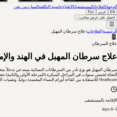
الوجهات
العلاجات
المستشفيات
الأطباء
حاسبة التكلفة
الموارد
من نحن
EN
عربي
Рус
احصل على عرض مجاني
→
الرئيسية
/
العلاجات
/
علاج سرطان المهبل
علاج السرطان
علاج سرطان المهبل في الهند والإم
سرطان المهبل هو نوع نادر من السرطانات النسائية يستدعي تدخلاً متخصص
Healthcare للاستفادة من كفاءة أورام النساء المعتمدة دولياً، وتقنيات العلاج الإشعاعي المتطورة كـ VMAT وـ IMRT، بتكلفة تنافسية وخدمات متكاملة من لحظة الوصول.
الإقامة بالمستشفى
5–8 days