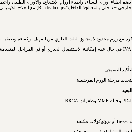
تمد المعيار الطبي الدولي الحديث على نهج متعدد التخصصات (MDT) يضم أطباء أورام النساء، وأطباء أورام ا
 مع ورم محدود لا يتجاوز الثلث العلوي من المهبل، وكفاءة وظيفية جيدة بدر