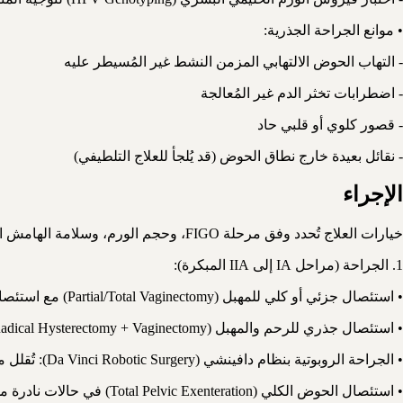
• موانع الجراحة الجذرية:
- التهاب الحوض الالتهابي المزمن النشط غير المُسيطر عليه
- اضطرابات تخثر الدم غير المُعالجة
- قصور كلوي أو قلبي حاد
- نقائل بعيدة خارج نطاق الحوض (قد يُلجأ للعلاج التلطيفي)
الإجراء
خيارات العلاج تُحدد وفق مرحلة FIGO، وحجم الورم، وسلامة الهامش الجراحي، وتفضيل المريضة:
1. الجراحة (مراحل IA إلى IIA المبكرة):
• استئصال جزئي أو كلي للمهبل (Partial/Total Vaginectomy) مع استئصال الغدد الليمفاوية الحارسة (Sentinel Lymph Node Biopsy/SLNB)
• استئصال جذري للرحم والمهبل (Radical Hysterectomy + Vaginectomy) مع تشريح العقد الليمفاوية الحوضية في الأورام القريبة من عنق الرحم
• الجراحة الروبوتية بنظام دافينشي (Da Vinci Robotic Surgery): تُقلل من الألم وفقدان الدم ومدة الإقامة مقارنةً بالجراحة المفتوحة، وتتوفر في المستشفيات المرجعية في الهند والإمارات
• استئصال الحوض الكلي (Total Pelvic Exenteration) في حالات نادرة من الانتكاس المحوري بعد الإشعاع