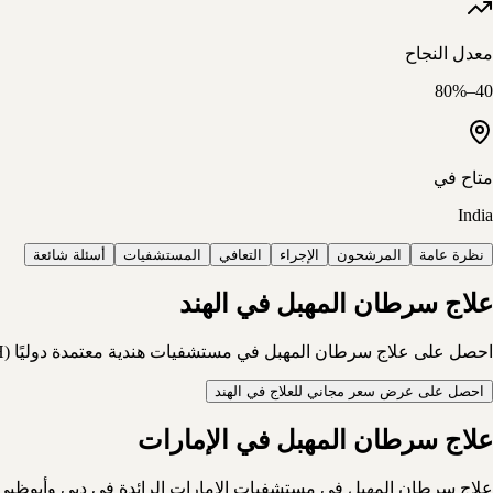
معدل النجاح
40–80%
متاح في
India
نظرة عامة
المرشحون
الإجراء
التعافي
المستشفيات
أسئلة شائعة
علاج سرطان المهبل في الهند
احصل على علاج سرطان المهبل في مستشفيات هندية معتمدة دوليًا (JCI/NABH) بتكلفة أقل بكثير من أوروبا وأمريكا، مع دعم كامل للمرضى الدوليين: التأشيرة والسفر والإقامة والمتابعة.
احصل على عرض سعر مجاني للعلاج في الهند
علاج سرطان المهبل في الإمارات
علاج سرطان المهبل في مستشفيات الإمارات الرائدة في دبي وأبوظبي —