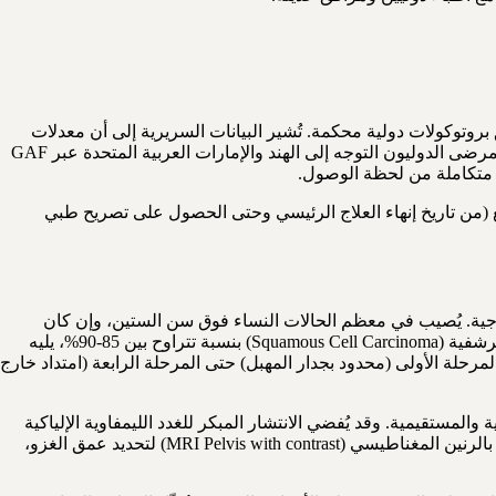
بروتوكولات دولية محكمة. تُشير البيانات السريرية إلى أن معدلات
النجاة لخمس سنوات في المراحل المبكرة (المرحلة الأولى والثانية) تتجاوز 70-80% عند تلقي العلاج في مراكز متخصصة عالية الحجم. يختار المرضى الدوليون التوجه إلى الهند والإمارات العربية المتحدة عبر GAF
ى: 7-14 يوماً (يعتمد على نوع العلاج: جراحة، إشعاع، أو مزيج منهما) • مدة الإقامة الكلية حتى السماح بالطيران: 4-8 أسابيع (من تاريخ إنهاء العلاج الرئيسي وحتى الحصول على تصريح طبي
جعله من أندر الأورام الجينيكولوجية. يُصيب في معظم الحالات النساء فوق سن الستين، وإن كان
سرطان الخلايا الحرشفية المرتبط بفيروس الورم الحليمي البشري (HPV) قد يظهر في أعمار أصغر. النوع الأكثر شيوعاً هو سرطان الخلايا الحرشفية (Squamous Cell Carcinoma) بنسبة تتراوح بين 85-90%، يليه
 الغدد (Adenocarcinoma) بنسبة 5-10%، ثم الأنواع النادرة كالميلانوما والساركوما. يتطور المرض عبر أربع مراحل وفق تصنيف FIGO: المرحلة الأولى (محدود بجدار المهبل) حتى المرحلة الرابعة (امتداد خارج
المستقيمية. وقد يُفضي الانتشار المبكر للغدد الليمفاوية الإلياكية
والأبهرية إلى أعراض بولية وأمعائية معقدة. التشخيص الدقيق يستلزم خزعة موجهة بالمنظار المهبلي (Colposcopy-directed biopsy)، مع تصوير بالرنين المغناطيسي (MRI Pelvis with contrast) لتحديد عمق الغزو،