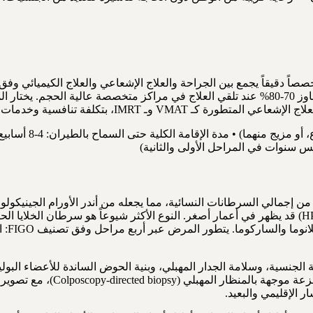
اً دقيقاً يجمع بين الجراحة والعلاج الإشعاعي والعلاج الكيميائي وفق 
الإقامة في المستشف
ان المهبل هو ورم خبيث ينشأ من أنسجة المهبل، ويُمثّل نحو 1-2% من إجمالي السرطانات النسائية، مما ي
سرطان
لجنسية، وسلامة الجدار المهبلي، وبنية الحوض الساندة للأعضاء البولية و