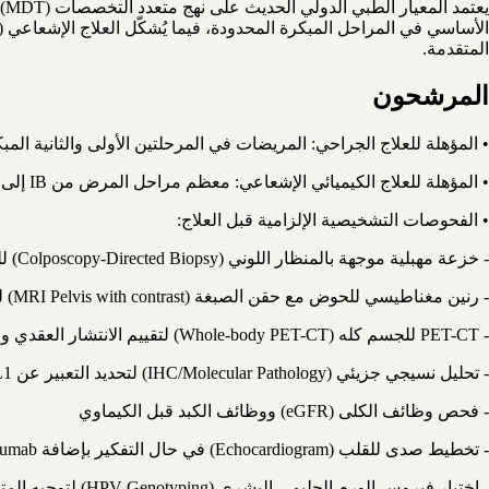
يع
المتقدمة.
المرشحون
• المؤهلة للعلاج الجراحي: المريضات في المرحلتين الأولى والثانية المبكرة
• المؤهلة للعلاج الكيميائي الإشعاعي: معظم مراحل المرض من IB إلى IVA في حال عدم إمكانية الاستئصال الجذري أو في المراحل المتقدمة موضعياً
• الفحوصات التشخيصية الإلزامية قبل العلاج:
- خزعة مهبلية موجهة بالمنظار اللوني (Colposcopy-Directed Biopsy) للتأكيد النسيجي
- رنين مغناطيسي للحوض مع حقن الصبغة (MRI Pelvis with contrast) لتحديد مرحلة الورم الموضعية
- PET-CT للجسم كله (Whole-body PET-CT) لتقييم الانتشار العقدي والبعيد
- تحليل نسيجي جزيئي (IHC/Molecular Pathology) لتحديد التعبير عن PD-L1 وحالة MMR وطفرات BRCA
- فحص وظائف الكلى (eGFR) ووظائف الكبد قبل الكيماوي
- تخطيط صدى للقلب (Echocardiogram) في حال التفكير بإضافة Bevacizumab أو بروتوكولات مكثفة
- اختبار فيروس الورم الحليمي البشري (HPV Genotyping) لتوجيه المتابعة والمشاركة في برامج بحثية