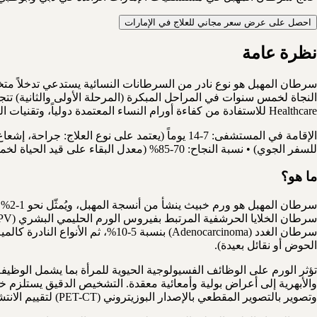
احصل على عرض سعر مجاني للعلاج في الإمارات
نظرة عامة
سرطان المهبل هو نوع نادر من السرطانات النسائية يستدعي تدخلاً متخصص
Healthcare للاستفادة من كفاءة أورام النساء المعتمدة دولياً، وتقنيات العلاج الإشعاعي المتطورة كـ VMAT وـ IMRT، بتكلفة تنافسية وخدمات متكاملة من لحظة الوصول.
للسفر الجوي) • نسبة النجاح: 70-85% (معدل البقاء على قيد الحياة لخمس سنوات في المراحل الأولى والثانية)
ما هو؟
سرط
الحوض أو نقائل بعيدة).
تؤثر الورم على الوظائف الفسيولوجية الحيوية للمرأة بما يشمل الوظيفة ا
وتصوير بالتصوير المقطعي بالإصدار البوزيتروني (PET-CT) لتقييم الانتشار الإقليمي والبعيد.