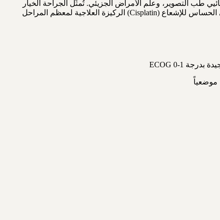
لإشعاع، والأورام الطبية، وأخصائيي طب التصوير، وعلم الأمراض الجزيئي. تُمثّل الجراحة الخيار
الأساسي في المراحل المبكرة المحدودة، فيما يُشكّل العلاج الإشعاعي (خارجي + داخلي بالمعالجة الداخلية/Brachytherapy) مع العلاج الكيميائي الحساس للإشعاع (Cisplatin) الركيزة العلاجية لمعظم المراحل
جة ECOG 0-1