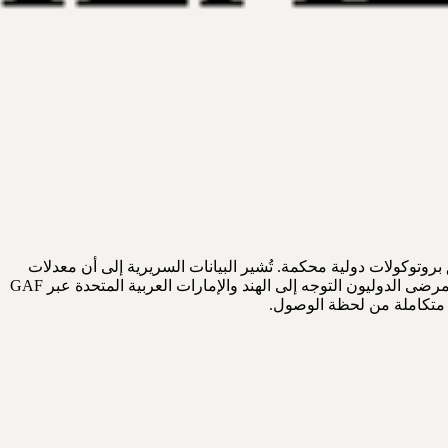
بروتوكولات دولية محكمة. تُشير البيانات السريرية إلى أن معدلات
النجاة لخمس سنوات في المراحل المبكرة (المرحلة الأولى والثانية) تتجاوز 70-80% عند تلقي العلاج في مراكز متخصصة عالية الحجم. يختار المرضى الدوليون التوجه إلى الهند والإمارات العربية المتحدة عبر GAF