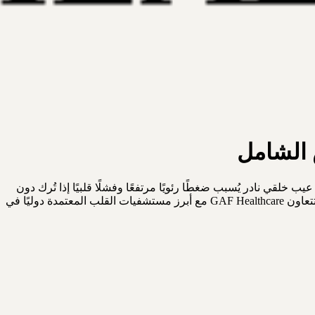
ض الشامل
 خلقي نادر يُسبب ضغطًا رئويًا مرتفعًا وفشلًا قلبيًا إذا تُرك دون
علاج. تُشير البيانات السريرية العالمية إلى معدلات نجاح تتجاوز 95% في المراكز عالية الحجم عند إجراء الجراحة في مرحلة مبكرة من العمر. تتعاون GAF Healthcare مع أبرز مستشفيات القلب المعتمدة دوليًا في