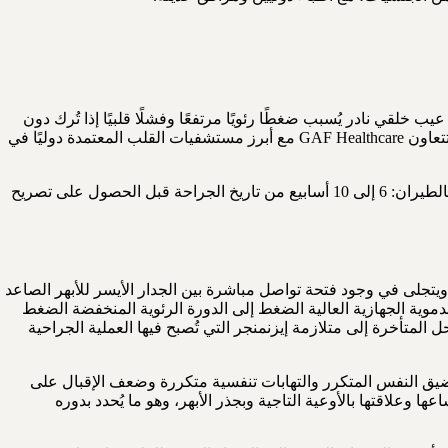
 خلقي نادر يُسبب ضغطًا رئويًا مرتفعًا وفشلًا قلبيًا إذا تُرك دون
علاج. تُشير البيانات السريرية العالمية إلى معدلات نجاح تتجاوز 95% في المراكز عالية الحجم عند إجراء الجراحة في مرحلة مبكرة من العمر. تتعاون GAF Healthcare مع أبرز مستشفيات القلب المعتمدة دوليًا في
الإقامة في المستشفى: 10 إلى 18 يومًا (بما يشمل وحدة العناية المركزة القلبية ومرحلة التعافي في الجناح) • مدة الإقامة الكلية حتى السماح بالطيران: 6 إلى 10 أسابيع من تاريخ الجراحة قبل الحصول على تصريح
قي نادر يُمثّل ما بين 0.1% و0.2% من جميع العيوب القلبية الخلقية، ويتجلى في وجود فتحة تواصل مباشرة بين الجدار الأيسر للأبهر الصاعد
دموية الجهازية العالية الضغط إلى الدورة الرئوية المنخفضة الضغط
لمتأخرة إلى متلازمة إيزنمنجر التي تُصبح فيها العملية الجراحية
، يُعاني المرضى من ارتفاع في مقاومة الأوعية الرئوية (PVR) ومن فيضان رئوي (Pulmonary Overcirculation) يُسبب ضيق النفس المتكرر والتهابات تنفسية متكررة وضعف الإقبال على
وفقًا لتصنيف Mori إلى أربعة أنواع بحسب موضع الفتحة واتساعها وعلاقتها بالأوعية التاجية وبجذر الأبهر، وهو ما يُحدد بدوره