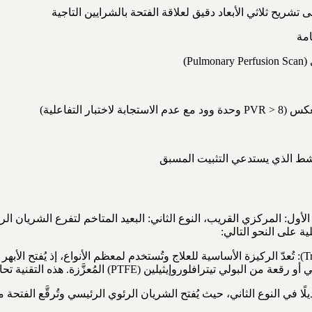
امة
P)
التفاعلية)
النشط الذي يستدعي التثبيت المسبق
ار أسلوب الإصلاح على تصنيف الخلل وفقًا لنظام Mori (النوع الأول: المركزي القريب، النوع الثاني: البعي
ة على النحو التالي:
التقنية تحافظ على أصول الشرايين التاجية وتُتيح رؤية جراحية مباشرة ممتازة.
شريان الرئوي (Transpulmonary Approach): تُستخدم بديلًا في النوع الثاني، حيث يُفتح الشريان ال