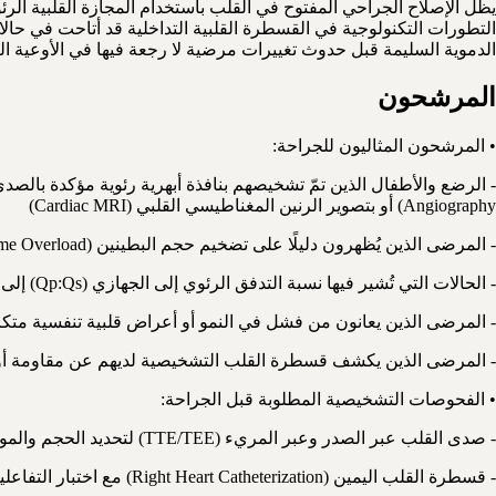
الدموية السليمة قبل حدوث تغييرات مرضية لا رجعة فيها في الأوعية الر
المرشحون
• المرشحون المثاليون للجراحة:
Angiography) أو بتصوير الرنين المغناطيسي القلبي (Cardiac MRI)
- المرضى الذين يُظهرون دليلًا على تضخيم حجم البطينين (Biventricular Volume Overload) أو ارتفاع معتدل إلى شديد في ضغط الشريان الرئوي (PAP) لا يزال قابلًا للانعكاس
- الحالات التي تُشير فيها نسبة التدفق الرئوي إلى الجهازي (Qp:Qs) إلى قيمة ≥ 1.5:1
- المرضى الذين يعانون من فشل في النمو أو أعراض قلبية تنفسية متكر
- المرضى الذين يكشف قسطرة القلب التشخيصية لديهم عن مقاومة أوعية رئوية (PVR) < 8 وحدة وود مع قابلية للعكس الإيجابي باختبار الأكسج
• الفحوصات التشخيصية المطلوبة قبل الجراحة:
- صدى القلب عبر الصدر وعبر المريء (TTE/TEE) لتحديد الحجم والموضع ودرجة الضغط الرئوي
- قسطرة القلب اليمين (Right Heart Catheterization) مع اختبار التفاعلية الوعائية الرئوية (Vasoreactivity Testing)