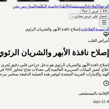
الوجهات
العلاجات
المستشفيات
الأطباء
حاسبة التكلفة
الموارد
من نحن
EN
عربي
Рус
احصل على عرض مجاني
→
الرئيسية
/
العلاجات
/
إصلاح نافذة الأبهر والشريان الرئوي
أمراض القلب
إصلاح نافذة الأبهر والشريان الرئو
إصلاح نافذة الأبهر والشريان الرئوي هو تدخل جراحي قلبي دقيق يُجرى لإص
الهند والإمارات العربية المتحدة لتوفير هذه العملية الدقيقة بمعايير مر
الإقامة بالمستشفى
8–12 days