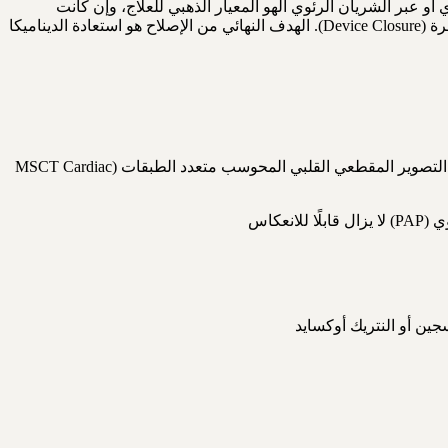
Cardiopulmonary) وبتقنية الرقعة عبر الجدار الرئوي الأبهري أو عبر الشريان الرئوي الهو المعيار الذهبي للعلاج، وإن كانت
التطورات التكنولوجية في القسطرة القلبية التداخلية قد أتاحت في حالات مختارة إصلاحًا أقل توغلًا باستخدام الأجهزة القابلة للزرع عبر القسطرة (Device Closure). الهدف النهائي من الإصلاح هو استعادة الديناميكا
- الرضع والأطفال الذين تمّ تشخيصهم بنافذة أبهرية رئوية مؤكدة بالصدى القلبي ثنائي الأبعاد مع دوبلر (2D Echocardiography with Doppler) أو التصوير المقطعي القلبي المحوسب متعدد الطبقات (MSCT Cardiac