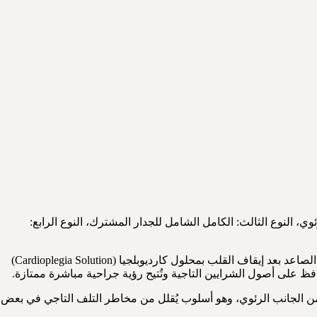
د المتاخم لتفرع الشريان الرئوي، النوع الثالث: الكامل الشامل للجدار المشترك، النوع الرابع:
• الجراحة المفتوحة بالرقعة عبر الجدار الأبهري (Transaortic Patch Repair): تُعدّ الركيزة الأساسية للعلاج وتُستخدم لمعظم الأنواع، إذ يُفتح الأبهر الصاعد بعد إيقاف القلب بمحلول كارديوبلجيا (Cardioplegia Solution)
رئوي الرئيسي وتُرقَّع الفتحة من الجانب الرئوي، وهو أسلوب يُقلل من مخاطر التلف التاجي في بعض