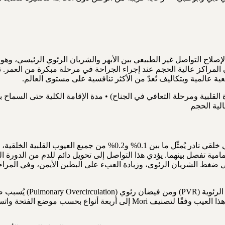
لاح التواصل غير الطبيعي بين الأبهر والشريان الرئوي الرئيسي، وهو عيب
جعية عالمية وبتكاليف تُعدّ من الأكثر تنافسية على مستوى العالم.
نافذة الأبهر والشريان الرئوي (Aortopulmonary Window) هي عيب قلبي خل
مية تفصل بينهما. يؤدي هذا التواصل إلى تحويل دائم للدم من الدورة ال
 ضغط الشريان الرئوي، وزيادة العبء على البطين الأيمن، وفي المراحل ا
من الناحية الفيزيولوجية
الغذاء وتأخر النمو لدى الرضع، فضلًا عن الإجهاد القلبي المزمن. يُصنَّف هذا العيب 