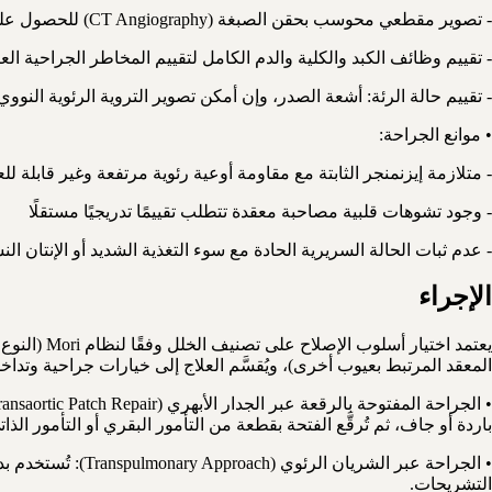
- تصوير مقطعي محوسب بحقن الصبغة (CT Angiography) للحصول على تشريح ثلاثي الأبعاد دقيق لعلاقة الفتحة بالشرايين التاجية
- تقييم وظائف الكبد والكلية والدم الكامل لتقييم المخاطر الجراحية الع
- تقييم حالة الرئة: أشعة الصدر، وإن أمكن تصوير التروية الرئوية النووي (ulmonary Perfusion Scan
• موانع الجراحة:
- متلازمة إيزنمنجر الثابتة مع مقاومة أوعية رئوية مرتفعة وغير قابلة للعكس (PVR > 8 وحدة وود مع عدم الاستجابة لاختبار 
- وجود تشوهات قلبية مصاحبة معقدة تتطلب تقييمًا تدريجيًا مستقلًا
- عدم ثبات الحالة السريرية الحادة مع سوء التغذية الشديد أو الإنتان 
الإجراء
يعتمد اختي
المعقد المرتبط بعيوب أخرى)، ويُقسَّم العلاج إلى خيارات جراحية وتداخلي
باردة أو جاف، ثم تُرقَّع الفتحة بقطعة من التأمور البقري أو التأمور الذاتي أو رقعة من البولي تيترافلوروإيثيلين (PTFE) المُعزَّزة. هذه 
• الجراحة عبر ال
التشريحات.