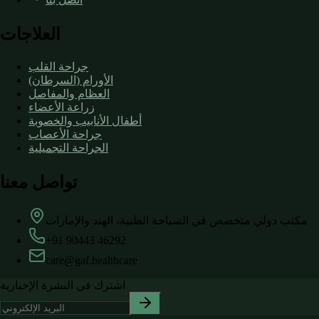
العلاجات
جراحة القلب
الأورام (السرطان)
العظام والمفاصل
زراعة الأعضاء
أطفال الأنابيب والخصوبة
جراحة الأعصاب
الجراحة التجميلية
تواصل معنا
مكتب دولي متخصص في السياحة الطبية، الهند والإمارات
+91 90443 46292
care@gaf.healthcare
اشترك في النشرة الإخبارية