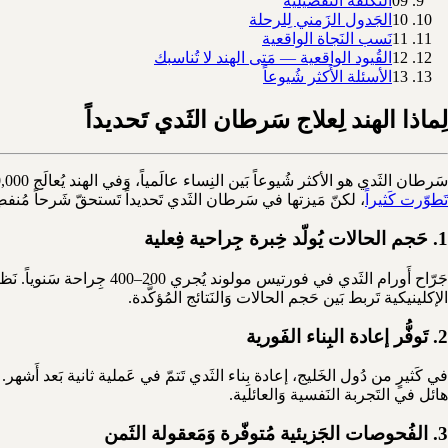
09
التَكلفة التَفصيلية
10
الجَدول الزَمني لِلرحلة
11
نَسب النَجاة الواقعية
12
القُيود الواقعية — مَتى الهند لا تُناسبك
13
الأسئلة الأَكثر شُيوعاً
لِماذا الهند لِعلاج سَرطان الثَدي تَحديداً
سَرطان الثَدي هو الأكثر شُيوعاً بَين النِساء عالَمياً، وَفي الهند يُعالَج 200,000+ حالة جَديدة سَنوياً. هذا الحَجم خَلق خِبرةً جِراحيةً وَطِبّية مُتراكمة لا تَتوفّر في كَثيرٍ من الدُول الأَصغر.
تَطوّرت كَثيراً
، لكنّ مَيزتها في سَرطان الثَدي تَحديداً تَستحقّ شَرحاً مُنفصِل
1. حَجم الحالات يُولّد خِبرة جِراحية فِعلية
الإكلينيكية تَربط بَين حَجم الحالات وَالنَتائج المُؤكَّدة.
2. تَوفُّر إعادة البِناء الفَورية
في كَثيرٍ من دُول الخَليج، إعادة بِناء الثَدي تَتمّ في عَملية ثانية بَعد أَشه
هائل في التَجربة النَفسية وَالعائلية.
3. الفُحوصات الجَزيئية مُتوفّرة وَمَعقولة الثَمن