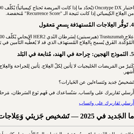
من العِلاج الكِيميائي إذا كانت نَتيجة الـ "Recurrence Score" مُنخفضة.
4. تَوفُّر العِلاجات المُستهدَفة بِسعرٍ مَعقول
المُؤكَّدة. الفَرق يُسمح بِالعِلاج المُستهدَف الذي قد لا يُغطّيه التَأمين في 
5. النَموذج الهَجين: جِراحة في الهند، مُتابعة في البَلد
كَثيرٌ من المَريضات الخَليجيات لا يَأتين لِكلّ العِلاج. يَأتين لِلجراحة وَالعِلاج
أَشهر.
تَشخيصٌ جَديد وتَتساءلين عن الخَيارات؟
أَرسلي تَقاريرك على واتساب. سَنُساعدك في فَهم نَوع السَرطان، مَرحلته، وَا
أَرسلي تَقاريرك على واتساب
ما الجَديد في 2025 — تَشخيص جَزيئي وَعِلاجات مُستهدَفة