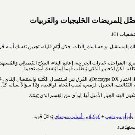
تقبل، وَإحساسك بِالذَات. خِلال أَيّامٍ قَليلة، تَجدين نَفسك أَمام قَرارات 
اج سَرطان الثَدي في الهند 2025 بِالتَفصيل السَريري: المَراحل، خَيارات الجِراحة، إعادة البِناء، العِلا
ة، لَكنّ الاختيار الذَكي يَتطلّب فَهماً لِما يَنفعك أنتِ تَحديداً.
كون الهند الخِيار الأَمثل لَها. اِبدأي من القِسم الذي يَهمّك.
وَ
أبولّو نيو دلهي
+
كوكيلابن أمباني مومباي
بَدائلٌ قَوية.