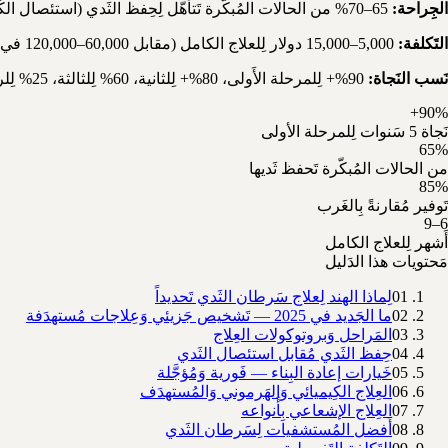
الجِراحة:
65–70% من الحالات المُبكّرة تَتأهّل لِحِفظ الثَدي (استئصال الكَتلة + إشعاع) — لا حاجة لِاستئصال الثَدي كامِلاً.
التَكلفة:
5,000–15,000 دولار لِلعلاج الكامل (مقابل 60,000–120,000 في الغَرب).
نَسب النَجاة:
90%+ لِلمرحلة الأَولى، 80%+ لِلثانية، 60% لِلثالثة، 25% لِلرابعة (5 سَنوات).
90%+
نَجاة 5 سَنوات لِلمرحلة الأولى
65%
من الحالات المُبكّرة تَحفظ ثَديها
85%
تَوفير مُقارنةً بِالغَرب
6–9
أَشهر لِلعلاج الكامل
مَحتويات هذا الدَليل
01
لِماذا الهند لِعلاج سَرطان الثَدي تَحديداً
02
ما الجَديد في 2025 — تَشخيص جَزيئي وَعِلاجات مُستهدَفة
03
المَراحل وَبروتوكولات العِلاج
04
حِفظ الثَدي مُقابل استئصال الثَدي
05
خَيارات إعادة البِناء — فَورية وَمُؤجَّلة
06
العِلاج الكِيميائي وَالهَرموني وَالمُستهدَف
07
العِلاج الإشعاعي بِأَنواعه
08
أَفضل المُستشفيات لِسَرطان الثَدي