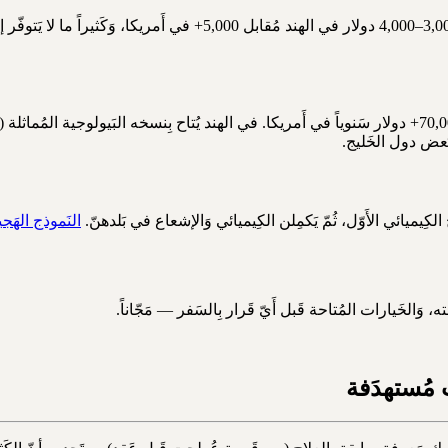
بَعض دول الخَليج.
 الكِيميائي الأَوّل، ثُمّ يَكمِلن الكِيميائي وَالإشعاع في بَلدهنّ.
النَموذج الهَجين يُوفّر 
لخَيارات المُتاحة قَبل أَيّ قَرار بِالسَفر — مَجّاناً.