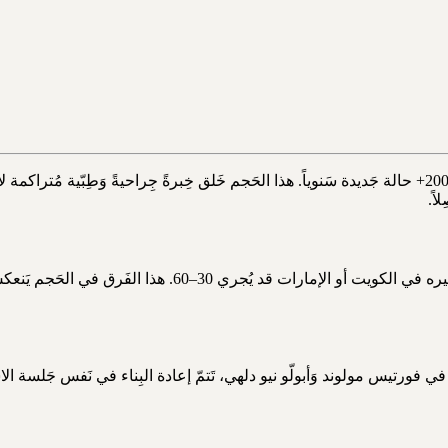
اً.
جَرّاح أَورام الثَدي في فورتيس مولوند يُجري 200–400 جِراحة س
ر. في فورتيس مولوند وَأبولّو نيو دلهي، تَتمّ إعادة البِناء في نَفس جَلسة الاس