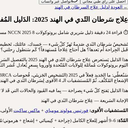
احصل على رأي طبي مجاني
تواصل عبر واتساب
← العودة لِدليل علاج السرطان في الهند
عِلاج سَرطان الثَدي في الهند 2025: الدَليل المُفصَّل لِلمريضات الخَليجيات والعَربيات
⏱ قراءة 24 دقيقة
دَليل سَريري شامل
بروتوكولات NCCN 2025
8 مستشفيات JCI
تَشخيصُ سَرطان الثَدي صَدمةٌ تَهزّ كلّ شَيء — جَسدك، عائلتك، تَخطيطك لِلمس
قَبل الجِراحة أَم بَعدها؟ هل أَحتاج عِلاجاً مُستهدفاً؟ كَم سَتطول رِحلتي؟
هذا الدَليل يَستعرض عِل
اليَوم بروتوكولات مُماثلة لِلولايات المُتّحدة وَأوروبا بِسعرٍ يُعادل عُشر التَكلف
الإشعاع المُكثَّف. ثُمّ المُستشفيات الـ 4 الأَقوى لِسَرطان الثَدي في الهند، التَكاليف، الجَدول الزَمني، نَسب النَجاة الواقعية، وَ12 سؤالاً يَسأله كلّ مَريضة قَبل السَفر.
هذا الدَليل يَفتح كلّ شَيء بِصراحة — بِما فيه القَيود وَالحالات التي قَد لا تَ
الإجابة السَريعة — عِلاج سَرطان الثَدي في الهند
المُستشفيات الأَقوى:
فورتيس مولوند مومباي
+
ماكس ساكيت
الأَولى، 
المُدّة:
6–9 أَشهر لِلعلاج الكامل (جِراحة + كِيميائي + إشعاع + هرموني/مُستهدف).