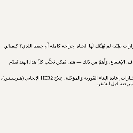
طِبّية لم تُهَيِّئك لَها الحَياة: جِراحة كاملة أَم حِفظ الثَدي؟ كِيميائي
ج الكِيميائي وَالمُستهدف، الإشعاع، وَأَهمّ من ذَلك — مَتى يُمكن تَجنُّب كلّ هذا. الهند تُقدّم
سَنُغطّي: ما الجَديد فِعلاً في 2025 (التَشخيص الجَزيئي، فُحوصات BRCA، اختبار Oncotype DX)، الفَرق بَين استئصال الكَتلة وَاستئصال الثَدي، خَيارات إعادة البِناء الفَورية وَالمؤجّلة، عِلاج HER2 الإيجابي (هيرسبتين)،