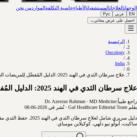
الوجهات
العلاجات
المستشفيات
الأطباء
حاسبة التكلفة
الموارد
من نحن
EN
عربي
Рус
احصل على عرض مجاني
→
الرئيسية
/
Oncology
/
India
/
علاج سرطان الثدي في الهند 2025: الدليل المُفصَّل لِلمريضات الخليجيات والعربيات
علاج سرطان الثدي في الهند 2025: الدليل المُفصَّل لِلمريضات الخليجيات والعربيات
راجع طبياً:
MD Medicine
·
Dr. Azeezur Rahman
بقلم
Gaf Healthcare Editorial Team
·
نُشر في
2026-06-08
ساكيت، أبولّو نيو دلهي، كوكيلابن مومباي.