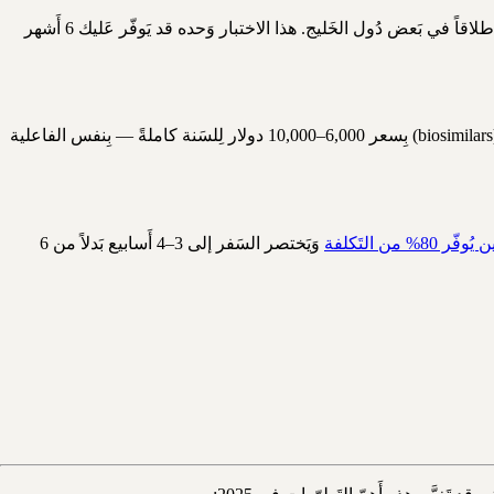
اختبار Oncotype DX (يُحدّد ما إذا كانت المريضة تَحتاج كِيميائياً) يُكلّف 3,000–4,000 دولار في الهند مُقابل 5,000+ في أَمريكا، وَكَثيراً ما لا يَتوفّر إطلاقاً في بَعض دُول الخَليج. هذا الاختبار وَحده قد يَوفّر عَليك 6 أَشهر
عِلاج Trastuzumab (هيرسبتين) لِسَرطان الثَدي HER2 الإيجابي يُكلّف 70,000+ دولار سَنوياً في أَمريكا. في الهند يُتاح بِنسخه البَيولوجية المُماثلة (biosimilars) بِسعر 6,000–10,000 دولار لِلسَنة كاملةً — بِنفس الفاعلية
80% من التَكلفة
وَيَختصر السَفر إلى 3–4 أَسابيع بَدلاً من 6