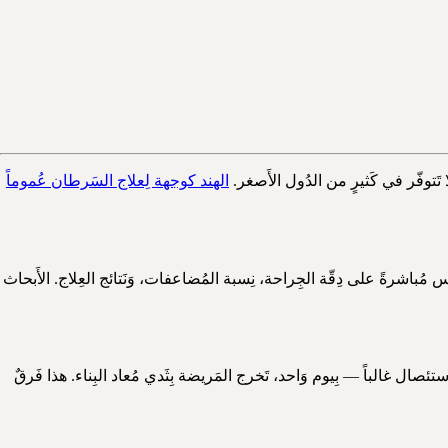
الهند كوجهة لِعلاج السَرطان عُموماً
َنوياً. نَظيره في الكويت أو الإمارات قد يُجري 30–60. هذا الفَرق في الحَجم يَنعكس مُباشرةً على دِقّة الجِراحة، نِسبة المُضاعفات، وَنَتائج العِلاج. الأَبحاث
تئصال غالباً — بِيوم وَاحد، تَخرج المَريضة بِثَدي مُعاد البِناء. هذا فَرقٌ