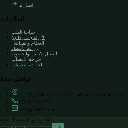
اتصل بنا
العلاجات
جراحة القلب
الأورام (السرطان)
العظام والمفاصل
زراعة الأعضاء
أطفال الأنابيب والخصوبة
جراحة الأعصاب
الجراحة التجميلية
تواصل معنا
مكتب دولي متخصص في السياحة الطبية، الهند والإمارات
+91 90443 46292
care@gaf.healthcare
اشترك في النشرة الإخبارية